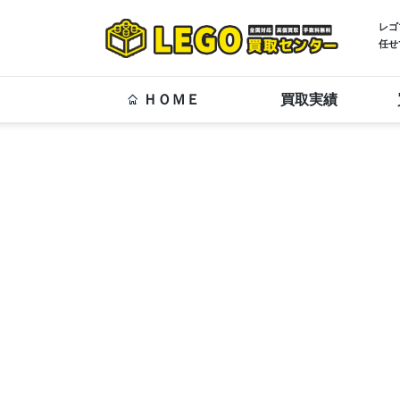
レゴ
任せ
ＨＯＭＥ
買取実績