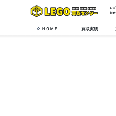
レゴ
任せ
ＨＯＭＥ
買取実績