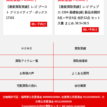
【最新買取実績】レゴ ブース
【最新買取実績】レゴ デュプ
ト クリエイティブ・ボックス
ロ 2304 基礎板(緑) 新品未開封
17101
8点＋中古4点 合計12点 セット
大量 まとめ 38.5×38.5
幼い子向け
幼い子向け
ＨＯＭＥ
買取実績
買取アイテム一覧
買取相場表
お客様の声
よくある質問
宅配買取の流れ
会社概要
古物商許可証：福岡県公安委員会 909990030980､佐賀県公安委員会 911010005947､大
分県公安委員会 941110000638
Copyright(c)LEGO買取センター All rights reserved.