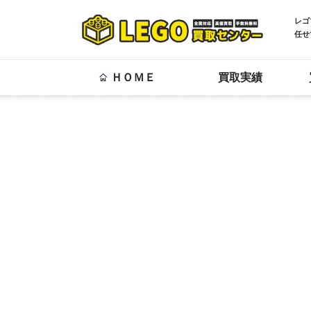
レゴ
任せ
ＨＯＭＥ
買取実績