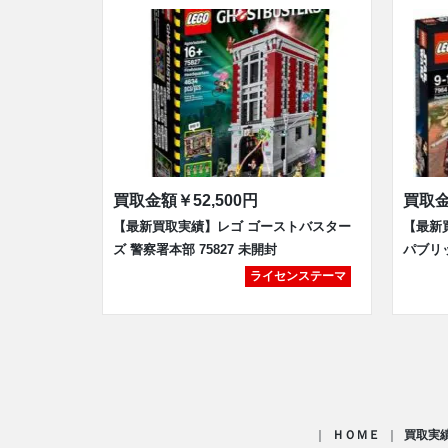
買取金額
￥52,500円
買取
【最新買取実績】レゴ ゴーストバスター
【最新
ズ 警察署本部 75827 未開封
パブリ
ライセンステーマ
ＨＯＭＥ
買取実