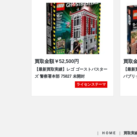
買取金額
￥52,500円
買取
【最新買取実績】レゴ ゴーストバスター
【最新
ズ 警察署本部 75827 未開封
パブリ
ライセンステーマ
ＨＯＭＥ
買取実