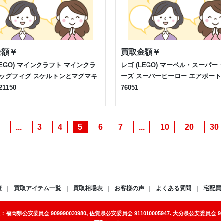
金額
￥
買取金額
￥
LEGO) マインクラフト マインクラ
レゴ (LEGO) マーベル・スーパ
ビッグフィグ スケルトンとマグマキ
ーズ スーパーヒーロー エアポー
1150
76051
...
3
4
5
6
7
...
10
20
30
績
買取アイテム一覧
買取相場表
お客様の声
よくある質問
宅配買
岡県公安委員会 909990030980､佐賀県公安委員会 911010005947､大分県公安委員会 941