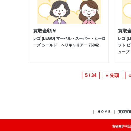
買取金額
￥
買取
レゴ (LEGO) マーベル・スーパー・ヒーロ
レゴ (
ーズ シールド・ヘリキャリアー 76042
フト 
ューブ 2
5 / 34
« 先頭
«
ＨＯＭＥ
買取実
古物商許可証：福