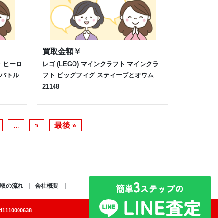
買取金額
￥
ー・ヒーロ
レゴ (LEGO) マインクラフト マインクラ
トバトル
フト ビッグフィグ スティーブとオウム
21148
...
»
最後 »
取の流れ
会社概要
110000638