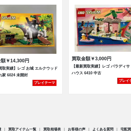
買取金額
￥3,000円
金額
￥14,300円
【最新買取実績】レゴ パラディサ
買取実績】レゴ お城 エルクウッド
ハウス 6410 中古
家 6024 未開封
プレイ
プレイテーマ
績
買取アイテム一覧
買取相場表
お客様の声
よくある質問
宅配買