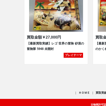
買取金額
￥27,000円
買取
【最新買取実績】レゴ 世界の冒険 砂漠の
【最新
冒険隊 5948 未開封
のかくれ
プレイテーマ
ＨＯＭＥ
買取実
古物商許可証：福