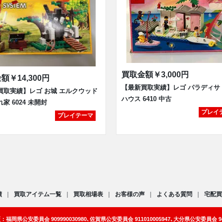
買取金額
￥3,000円
金額
￥14,300円
【最新買取実績】レゴ パラディサ
買取実績】レゴ お城 エルクウッド
ハウス 6410 中古
家 6024 未開封
プレイ
プレイテーマ
績
買取アイテム一覧
買取相場表
お客様の声
よくある質問
宅配買
岡県公安委員会 909990030980､佐賀県公安委員会 911010005947､大分県公安委員会 941