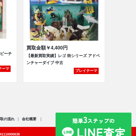
買取金額
￥4,400円
 ビーチ
【最新買取実績】レゴ 街シリーズ アドベ
ンチャーダイブ 中古
テーマ
プレイテーマ
取の流れ
会社概要
110000638