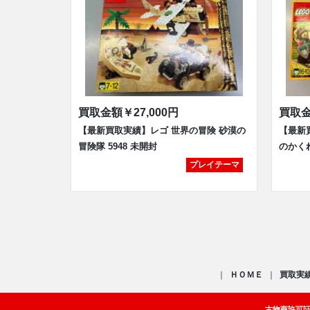
買取金額
￥27,000円
買取
【最新買取実績】レゴ 世界の冒険 砂漠の
【最新
冒険隊 5948 未開封
のかくれ
プレイテーマ
ＨＯＭＥ
買取実
古物商許可証：福