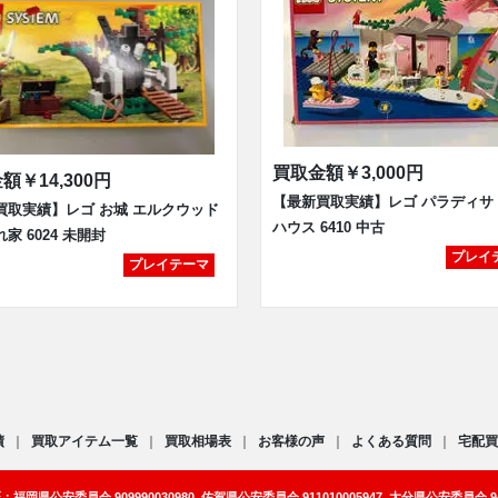
買取金額
￥3,000円
金額
￥14,300円
【最新買取実績】レゴ パラディサ
買取実績】レゴ お城 エルクウッド
ハウス 6410 中古
家 6024 未開封
プレイ
プレイテーマ
績
買取アイテム一覧
買取相場表
お客様の声
よくある質問
宅配買
岡県公安委員会 909990030980､佐賀県公安委員会 911010005947､大分県公安委員会 941