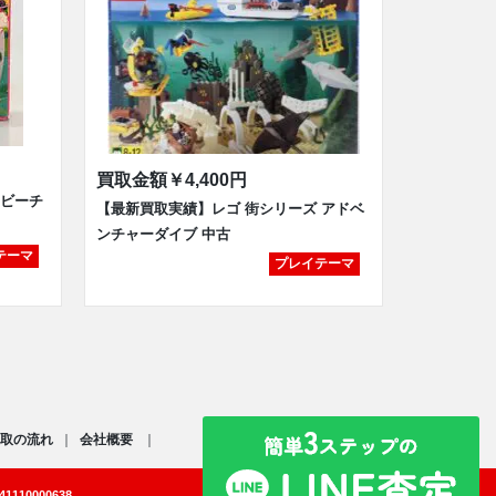
買取金額
￥4,400円
 ビーチ
【最新買取実績】レゴ 街シリーズ アドベ
ンチャーダイブ 中古
テーマ
プレイテーマ
取の流れ
会社概要
110000638