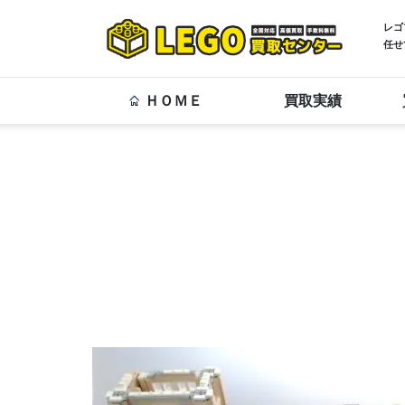
レゴ
任せ
ＨＯＭＥ
買取実績