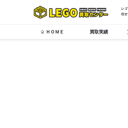
レゴ
任せ
ＨＯＭＥ
買取実績