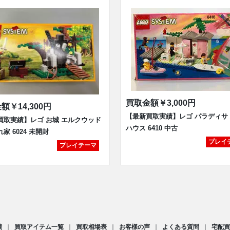
買取金額
￥3,000円
金額
￥14,300円
【最新買取実績】レゴ パラディサ
買取実績】レゴ お城 エルクウッド
ハウス 6410 中古
家 6024 未開封
プレイ
プレイテーマ
績
買取アイテム一覧
買取相場表
お客様の声
よくある質問
宅配買