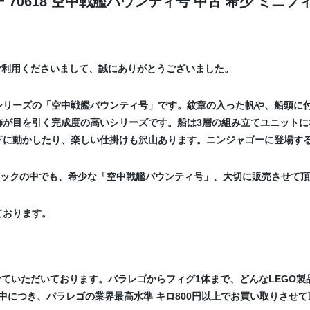
70618 空中戦艦バウンティ号 中古 希少 ミニフ
ご利用くださいまして、誠にありがとうございました。
シリーズの「空中戦艦バウンティ号」です。紋章の入った帆や、船頭に付
飾が目を引く完成度の高いシリーズです。船は3層の組み立てユニットに
下に動かしたり、楽しい仕掛けも沢山あります。ニンジャゴーに登場する
ブロックの中でも、希少な「空中戦艦バウンティ号」、大切に販売させて
ております。
せていただいております。バラレゴからフィグ1体まで、どんなLEGO
中につき、バラレゴの業界最高水準 キロ800円以上でお買い取りさせて