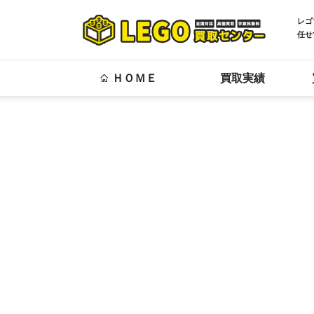
レゴ
任せ
ＨＯＭＥ
買取実績