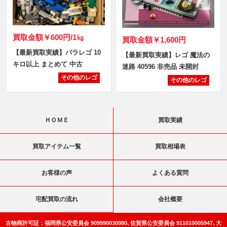
買取金額
￥600円/1㎏
買取金額
￥1,600円
【最新買取実績】バラレゴ 10
【最新買取実績】レゴ 魔法の
キロ以上 まとめて 中古
迷路 40596 非売品 未開封
その他のレゴ
その他のレゴ
ＨＯＭＥ
買取実績
買取アイテム一覧
買取相場表
お客様の声
よくある質問
宅配買取の流れ
会社概要
古物商許可証：福岡県公安委員会 909990030980､佐賀県公安委員会 911010005947､大