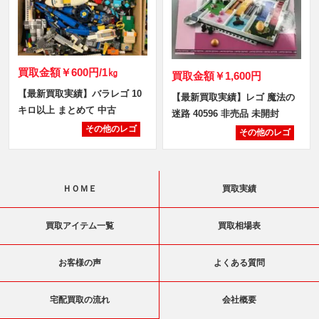
買取金額
￥600円/1㎏
買取金額
￥1,600円
【最新買取実績】バラレゴ 10
【最新買取実績】レゴ 魔法の
キロ以上 まとめて 中古
迷路 40596 非売品 未開封
その他のレゴ
その他のレゴ
ＨＯＭＥ
買取実績
買取アイテム一覧
買取相場表
お客様の声
よくある質問
宅配買取の流れ
会社概要